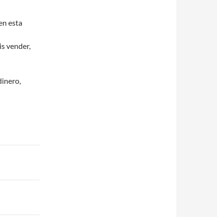
en esta
is vender,
dinero,