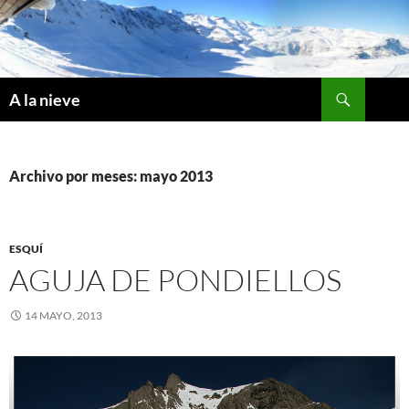
Saltar
al
contenido
Buscar
A la nieve
Archivo por meses: mayo 2013
ESQUÍ
AGUJA DE PONDIELLOS
14 MAYO, 2013