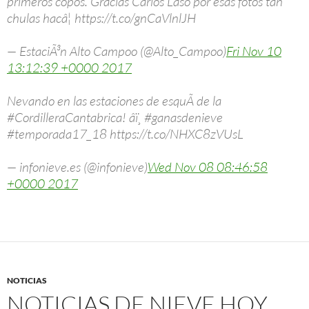
primeros copos. Gracias Carlos Laso por esas fotos tan
chulas hacâ¦ https://t.co/gnCaVlnlJH
— EstaciÃ³n Alto Campoo (@Alto_Campoo)
Fri Nov 10
13:12:39 +0000 2017
Nevando en las estaciones de esquÃ­ de la
#CordilleraCantabrica! âï¸ #ganasdenieve
#temporada17_18 https://t.co/NHXC8zVUsL
— infonieve.es (@infonieve)
Wed Nov 08 08:46:58
+0000 2017
NOTICIAS
NOTICIAS DE NIEVE HOY