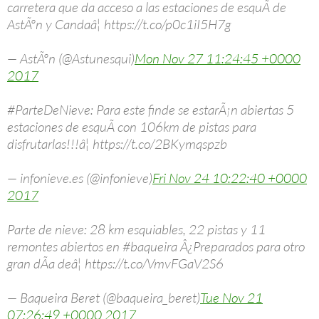
carretera que da acceso a las estaciones de esquÃ­ de
AstÃºn y Candaâ¦ https://t.co/p0c1iI5H7g
— AstÃºn (@Astunesqui)
Mon Nov 27 11:24:45 +0000
2017
#ParteDeNieve: Para este finde se estarÃ¡n abiertas 5
estaciones de esquÃ­ con 106km de pistas para
disfrutarlas!!!â¦ https://t.co/2BKymqspzb
— infonieve.es (@infonieve)
Fri Nov 24 10:22:40 +0000
2017
Parte de nieve: 28 km esquiables, 22 pistas y 11
remontes abiertos en #baqueira Â¿Preparados para otro
gran dÃ­a deâ¦ https://t.co/VmvFGaV2S6
— Baqueira Beret (@baqueira_beret)
Tue Nov 21
07:26:49 +0000 2017