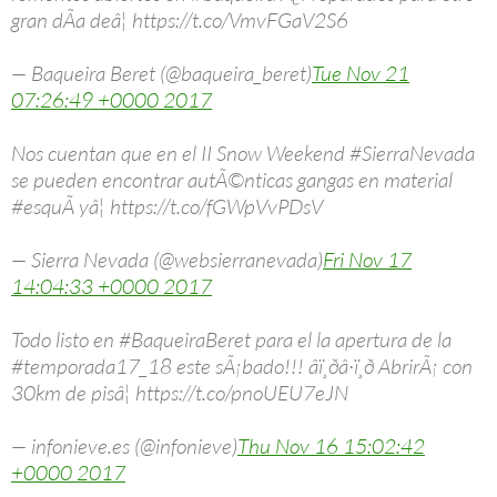
gran dÃ­a deâ¦ https://t.co/VmvFGaV2S6
— Baqueira Beret (@baqueira_beret)
Tue Nov 21
07:26:49 +0000 2017
Nos cuentan que en el II Snow Weekend #SierraNevada
se pueden encontrar autÃ©nticas gangas en material
#esquÃ­ yâ¦ https://t.co/fGWpVvPDsV
— Sierra Nevada (@websierranevada)
Fri Nov 17
14:04:33 +0000 2017
Todo listo en #BaqueiraBeret para el la apertura de la
#temporada17_18 este sÃ¡bado!!! âï¸ðâ·ï¸ð AbrirÃ¡ con
30km de pisâ¦ https://t.co/pnoUEU7eJN
— infonieve.es (@infonieve)
Thu Nov 16 15:02:42
+0000 2017