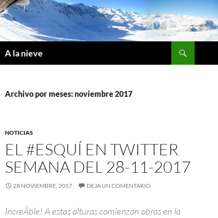
Saltar
al
contenido
Buscar
A la nieve
Archivo por meses: noviembre 2017
NOTICIAS
EL #ESQUÍ EN TWITTER
SEMANA DEL 28-11-2017
28 NOVIEMBRE, 2017
DEJA UN COMENTARIO
IncreÃ­ble! A estas alturas comienzan obras en la