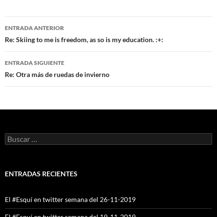
Navegación
ENTRADA ANTERIOR
de
Re: Skiing to me is freedom, as so is my education. :+:
entradas
ENTRADA SIGUIENTE
Re: Otra más de ruedas de invierno
Buscar:
ENTRADAS RECIENTES
El #Esquí en twitter semana del 26-11-2019
El #Esquí en twitter semana del 19-11-2019