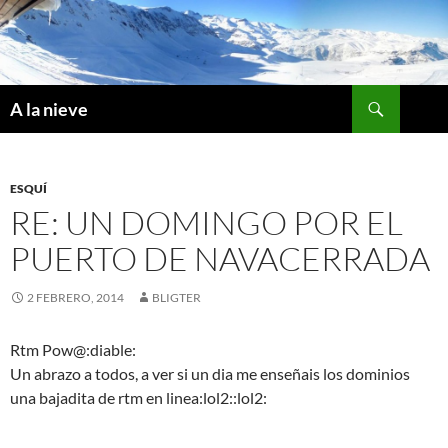
Saltar
al
contenido
Buscar
A la nieve
ESQUÍ
RE: UN DOMINGO POR EL
PUERTO DE NAVACERRADA
2 FEBRERO, 2014
BLIGTER
Rtm Pow@:diable:
Un abrazo a todos, a ver si un dia me enseñais los dominios
una bajadita de rtm en linea:lol2::lol2: