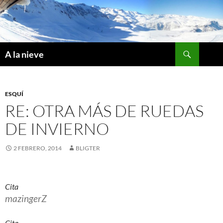
Saltar
al
contenido
Buscar
A la nieve
ESQUÍ
RE: OTRA MÁS DE RUEDAS
DE INVIERNO
2 FEBRERO, 2014
BLIGTER
Cita
mazingerZ
Cita