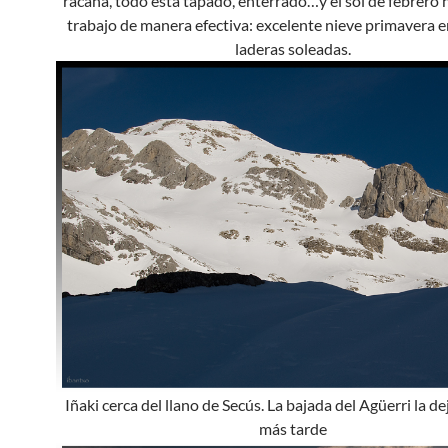
rácana, todo está tapado, enterrado…y el sol de febrero 
trabajo de manera efectiva: excelente nieve primavera e
laderas soleadas.
Iñaki cerca del llano de Secús. La bajada del Agüerri la 
más tarde