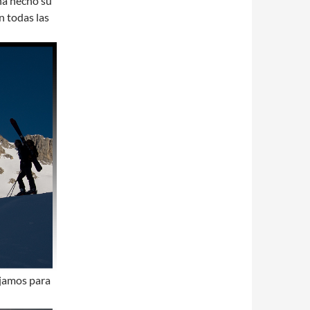
ha hecho su
n todas las
dejamos para