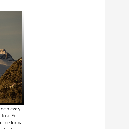
 de nieve y
llera; En
cer de forma