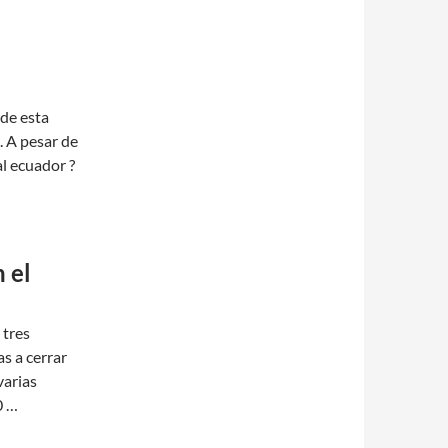
 de esta
. A pesar de
al ecuador ?
 el
 tres
as a cerrar
varias
0 …