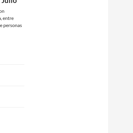
 Julio
con
, entre
 de personas