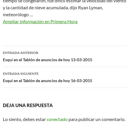
tiempo se congelaron, fue difícil estimar la velocidad del viento
y la cantidad de nieve acumulada, dijo Ryan Lyman,
meteorólogo …
Ampliar información en Primera Hora
Navegación
ENTRADA ANTERIOR
de
Esquí en el Tablón de anuncios de hoy 13-03-2015
entradas
ENTRADA SIGUIENTE
Esquí en el Tablón de anuncios de hoy 16-03-2015
DEJA UNA RESPUESTA
Lo siento, debes estar
conectado
para publicar un comentario.