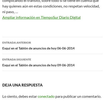
complicando el tránsito, sobre todo si se tiene en cuenta que
hay quienes aún en estas condiciones, no respetan velocidad,
ni paso, …
Ampliar información en TiempoSur Diario Digital
Navegación
ENTRADA ANTERIOR
de
Esquí en el Tablón de anuncios de hoy 06-06-2014
entradas
ENTRADA SIGUIENTE
Esquí en el Tablón de anuncios de hoy 09-06-2014
DEJA UNA RESPUESTA
Lo siento, debes estar
conectado
para publicar un comentario.