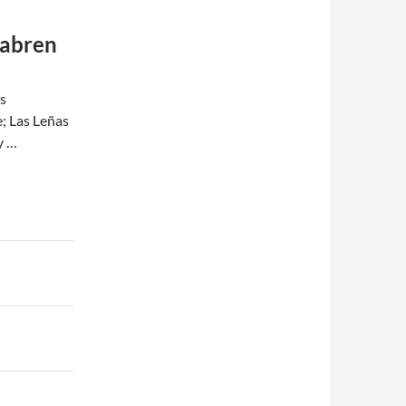
 abren
s
e; Las Leñas
y …