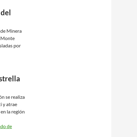
 del
a de Minera
e Monte
sladas por
strella
ón se realiza
i y atrae
en la región
ado de