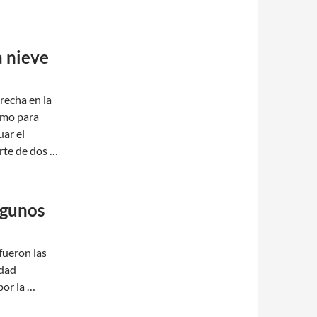
a nieve
recha en la
amo para
uar el
rte de dos …
lgunos
fueron las
idad
por la …