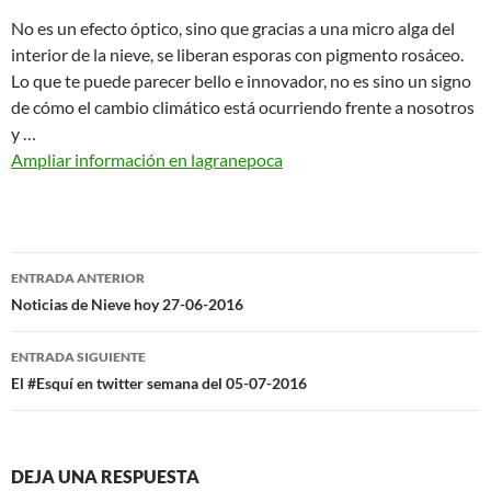
No es un efecto óptico, sino que gracias a una micro alga del
interior de la nieve, se liberan esporas con pigmento rosáceo.
Lo que te puede parecer bello e innovador, no es sino un signo
de cómo el cambio climático está ocurriendo frente a nosotros
y …
Ampliar información en lagranepoca
Navegación
ENTRADA ANTERIOR
de
Noticias de Nieve hoy 27-06-2016
entradas
ENTRADA SIGUIENTE
El #Esquí en twitter semana del 05-07-2016
DEJA UNA RESPUESTA