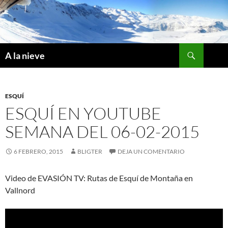
Saltar
al
contenido
Buscar
A la nieve
ESQUÍ
ESQUÍ EN YOUTUBE
SEMANA DEL 06-02-2015
6 FEBRERO, 2015
BLIGTER
DEJA UN COMENTARIO
Video de EVASIÓN TV: Rutas de Esquí de Montaña en
Vallnord