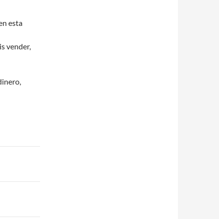
en esta
is vender,
dinero,