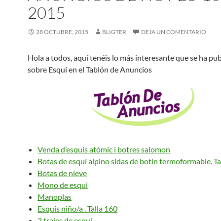
2015
28 OCTUBRE, 2015
BLIGTER
DEJA UN COMENTARIO
Hola a todos, aquí tenéis lo más interesante que se ha pu
sobre Esquí en el Tablón de Anuncios
Venda d’esquis atómic i botres salomon
Botas de esquí alpino sidas de botín termoformable. Tal
Botas de nieve
Mono de esqui
Manoplas
Esquis niño/a . Talla 160
2 trajes de esquí