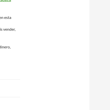
en esta
is vender,
dinero,