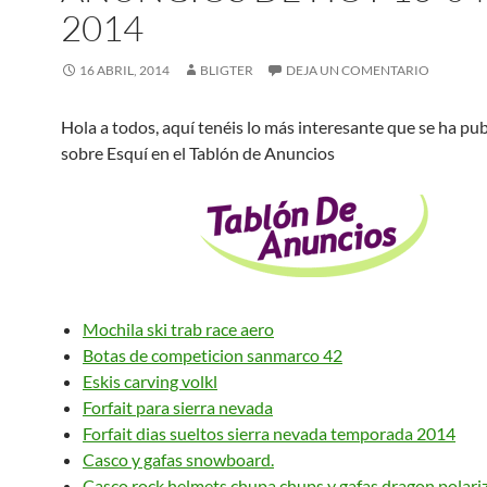
2014
16 ABRIL, 2014
BLIGTER
DEJA UN COMENTARIO
Hola a todos, aquí tenéis lo más interesante que se ha pu
sobre Esquí en el Tablón de Anuncios
Mochila ski trab race aero
Botas de competicion sanmarco 42
Eskis carving volkl
Forfait para sierra nevada
Forfait dias sueltos sierra nevada temporada 2014
Casco y gafas snowboard.
Casco rock helmets chupa chups y gafas dragon polari