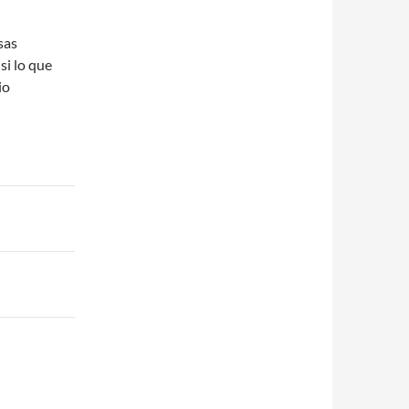
sas
i lo que
io