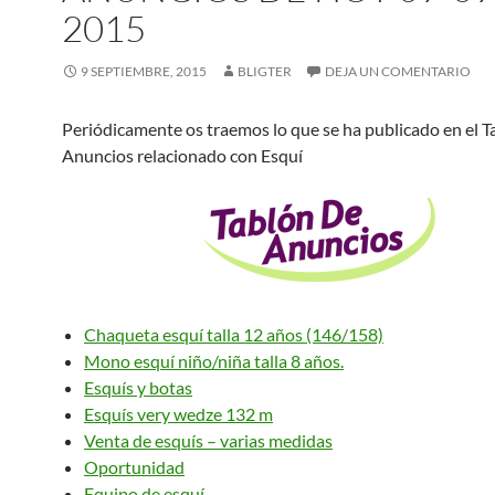
2015
9 SEPTIEMBRE, 2015
BLIGTER
DEJA UN COMENTARIO
Periódicamente os traemos lo que se ha publicado en el T
Anuncios relacionado con Esquí
Chaqueta esquí talla 12 años (146/158)
Mono esquí niño/niña talla 8 años.
Esquís y botas
Esquís very wedze 132 m
Venta de esquís – varias medidas
Oportunidad
Equipo de esquí.