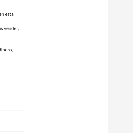
en esta
is vender,
dinero,