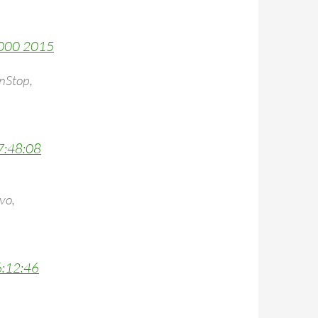
0000 2015
nStop,
7:48:08
vo,
6:12:46