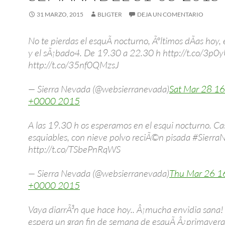
31 MARZO, 2015
BLIGTER
DEJA UN COMENTARIO
No te pierdas el esquÃ­ nocturno, Ãºltimos dÃ­as hoy, 
y el sÃ¡bado4. De 19.30 a 22.30 h http://t.co/3p
http://t.co/35nf0QMzsJ
— Sierra Nevada (@websierranevada)
Sat Mar 28 1
+0000 2015
A las 19.30 h os esperamos en el esqui nocturno. Ca
esquiables, con nieve polvo reciÃ©n pisada #Sierr
http://t.co/TSbePnRqWS
— Sierra Nevada (@websierranevada)
Thu Mar 26 1
+0000 2015
Vaya diarrÃ³n que hace hoy.. Â¡mucha envidia sana!
espera un gran fin de semana de esquÃ­ Â¿primavera