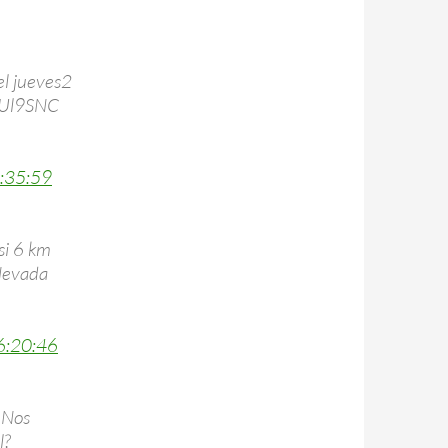
el jueves2
0yUl9SNC
6:35:59
si 6 km
aNevada
6:20:46
 Nos
l?