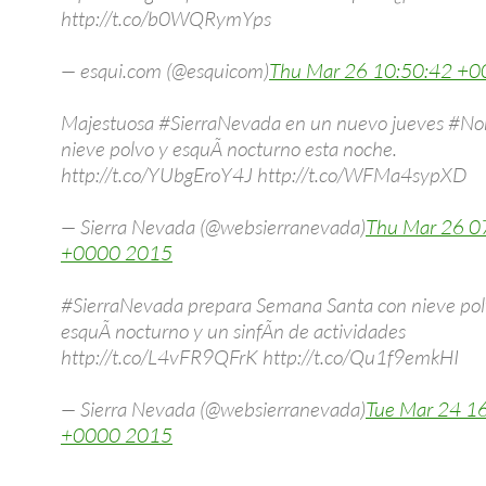
http://t.co/b0WQRymYps
— esqui.com (@esquicom)
Thu Mar 26 10:50:42 +
Majestuosa #SierraNevada en un nuevo jueves #No
nieve polvo y esquÃ­ nocturno esta noche.
http://t.co/YUbgEroY4J http://t.co/WFMa4sypXD
— Sierra Nevada (@websierranevada)
Thu Mar 26 0
+0000 2015
#SierraNevada prepara Semana Santa con nieve pol
esquÃ­ nocturno y un sinfÃ­n de actividades
http://t.co/L4vFR9QFrK http://t.co/Qu1f9emkHI
— Sierra Nevada (@websierranevada)
Tue Mar 24 1
+0000 2015