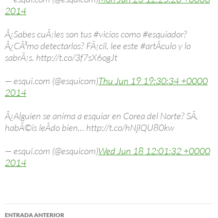
2014
Â¿Sabes cuÃ¡les son tus #vicios como #esquiador?
Â¿CÃ³mo detectarlos? FÃ¡cil, lee este #artÃ­culo y lo
sabrÃ¡s. http://t.co/3f7sX6ogJt
— esqui.com (@esquicom)
Thu Jun 19 19:30:34 +0000
2014
Â¿Alguien se anima a esquiar en Corea del Norte? SÃ­,
habÃ©is leÃ­do bien… http://t.co/hNjlQU80kw
— esqui.com (@esquicom)
Wed Jun 18 12:01:32 +0000
2014
Navegación
ENTRADA ANTERIOR