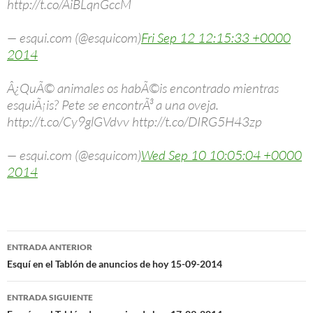
http://t.co/AiBLqnGccM
— esqui.com (@esquicom)
Fri Sep 12 12:15:33 +0000
2014
Â¿QuÃ© animales os habÃ©is encontrado mientras
esquiÃ¡is? Pete se encontrÃ³ a una oveja.
http://t.co/Cy9glGVdvv http://t.co/DIRG5H43zp
— esqui.com (@esquicom)
Wed Sep 10 10:05:04 +0000
2014
Navegación
ENTRADA ANTERIOR
de
Esquí en el Tablón de anuncios de hoy 15-09-2014
entradas
ENTRADA SIGUIENTE