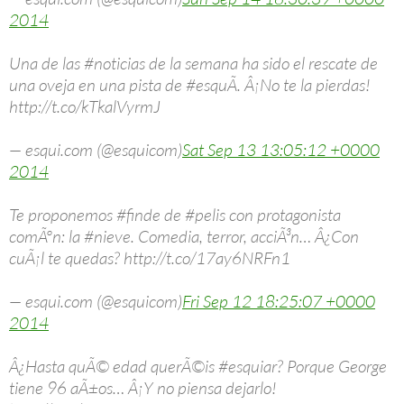
2014
Una de las #noticias de la semana ha sido el rescate de
una oveja en una pista de #esquÃ­. Â¡No te la pierdas!
http://t.co/kTkalVyrmJ
— esqui.com (@esquicom)
Sat Sep 13 13:05:12 +0000
2014
Te proponemos #finde de #pelis con protagonista
comÃºn: la #nieve. Comedia, terror, acciÃ³n… Â¿Con
cuÃ¡l te quedas? http://t.co/17ay6NRFn1
— esqui.com (@esquicom)
Fri Sep 12 18:25:07 +0000
2014
Â¿Hasta quÃ© edad querÃ©is #esquiar? Porque George
tiene 96 aÃ±os… Â¡Y no piensa dejarlo!