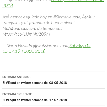
2018
AsÃ­ hemos esquiado hoy en #SierraNevada, Â¡Muy
tranquilos y disfrutando de buena nieve!
MaÃ±ana clausura de temporadâ¦
https://t.co/1UmhhXt09m
— Sierra Nevada (@websierranevada)
Sat May 05
15:07:19 +0000 2018
Navegación
ENTRADA ANTERIOR
de
El #Esquí en twitter semana del 08-05-2018
entradas
ENTRADA SIGUIENTE
El #Esquí en twitter semana del 17-07-2018