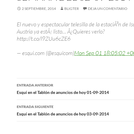
2 SEPTIEMBRE, 2014
BLIGTER
DEJA UN COMENTARIO
El nuevo y espectacular telesilla de la estaciÃ³n de Is
Austria ya estÃ¡ listo… Â¿Quieres verlo?
http://t.co/l9ZUu6cZE6
— esqui.com (@esquicom)
Mon Sep 01 18:05:02 +
Navegación
ENTRADA ANTERIOR
de
Esquí en el Tablón de anuncios de hoy 01-09-2014
entradas
ENTRADA SIGUIENTE
Esquí en el Tablón de anuncios de hoy 03-09-2014