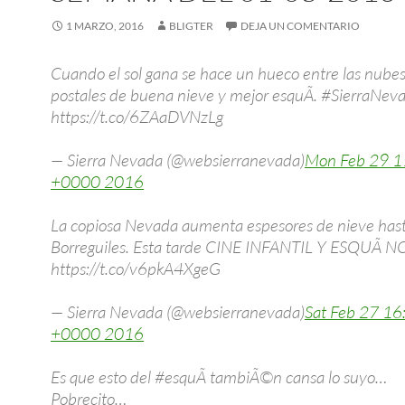
1 MARZO, 2016
BLIGTER
DEJA UN COMENTARIO
Cuando el sol gana se hace un hueco entre las nube
postales de buena nieve y mejor esquÃ­. #SierraNev
https://t.co/6ZAaDVNzLg
— Sierra Nevada (@websierranevada)
Mon Feb 29 1
+0000 2016
La copiosa Nevada aumenta espesores de nieve hast
Borreguiles. Esta tarde CINE INFANTIL Y ESQUÃ
https://t.co/v6pkA4XgeG
— Sierra Nevada (@websierranevada)
Sat Feb 27 16
+0000 2016
Es que esto del #esquÃ­ tambiÃ©n cansa lo suyo…
Pobrecito…