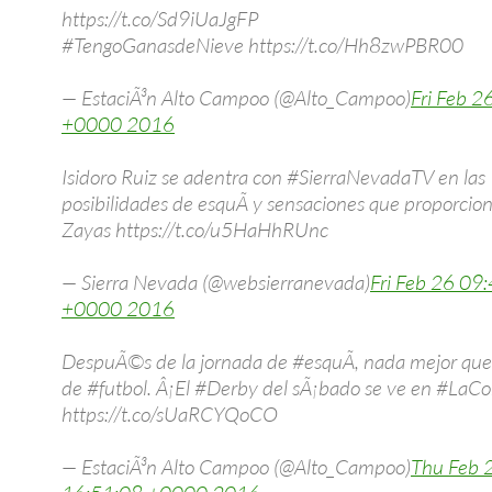
https://t.co/Sd9iUaJgFP
#TengoGanasdeNieve https://t.co/Hh8zwPBR00
— EstaciÃ³n Alto Campoo (@Alto_Campoo)
Fri Feb 2
+0000 2016
Isidoro Ruiz se adentra con #SierraNevadaTV en las
posibilidades de esquÃ­ y sensaciones que proporcion
Zayas https://t.co/u5HaHhRUnc
— Sierra Nevada (@websierranevada)
Fri Feb 26 09
+0000 2016
DespuÃ©s de la jornada de #esquÃ­, nada mejor que
de #futbol. Â¡El #Derby del sÃ¡bado se ve en #LaC
https://t.co/sUaRCYQoCO
— EstaciÃ³n Alto Campoo (@Alto_Campoo)
Thu Feb 