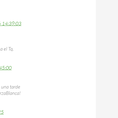
6 14:39:03
a el Tq.
:45:00
 una tarde
orzaBlanca!
25