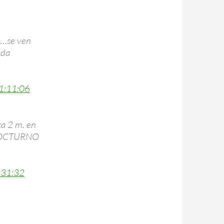
s…se ven
ada
1:11:06
a 2 m. en
 NOCTURNO
:31:32