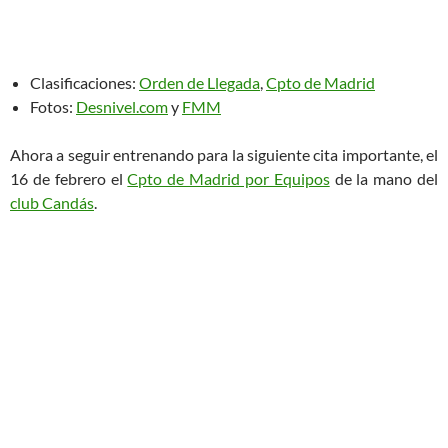
Clasificaciones:
Orden de Llegada
,
Cpto de Madrid
Fotos:
Desnivel.com
y
FMM
Ahora a seguir entrenando para la siguiente cita importante, el
16 de febrero el
Cpto de Madrid por Equipos
de la mano del
club Candás
.