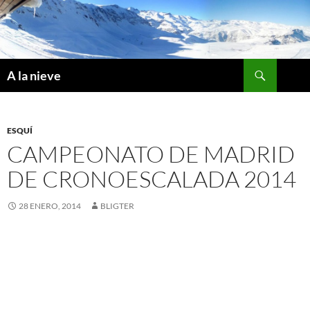
Saltar
al
contenido
Buscar
A la nieve
ESQUÍ
CAMPEONATO DE MADRID
DE CRONOESCALADA 2014
28 ENERO, 2014
BLIGTER