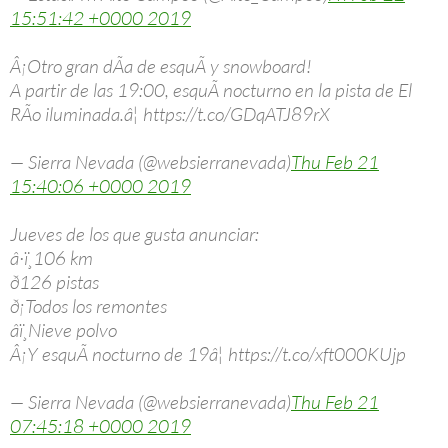
15:51:42 +0000 2019
Â¡Otro gran dÃ­a de esquÃ­ y snowboard!
A partir de las 19:00, esquÃ­ nocturno en la pista de El
RÃ­o iluminada.â¦ https://t.co/GDqATJ89rX
— Sierra Nevada (@websierranevada)
Thu Feb 21
15:40:06 +0000 2019
Jueves de los que gusta anunciar:
â·ï¸106 km
ð126 pistas
ð¡Todos los remontes
âï¸Nieve polvo
Â¡Y esquÃ­ nocturno de 19â¦ https://t.co/xft000KUjp
— Sierra Nevada (@websierranevada)
Thu Feb 21
07:45:18 +0000 2019