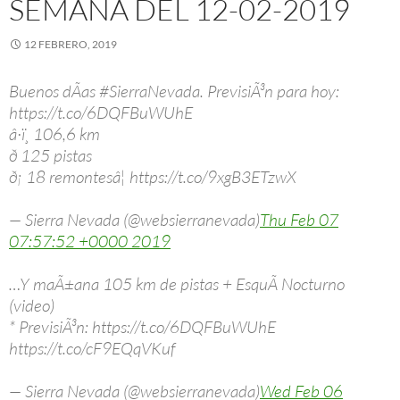
SEMANA DEL 12-02-2019
12 FEBRERO, 2019
Buenos dÃ­as #SierraNevada. PrevisiÃ³n para hoy:
https://t.co/6DQFBuWUhE
â·ï¸ 106,6 km
ð 125 pistas
ð¡ 18 remontesâ¦ https://t.co/9xgB3ETzwX
— Sierra Nevada (@websierranevada)
Thu Feb 07
07:57:52 +0000 2019
…Y maÃ±ana 105 km de pistas + EsquÃ­ Nocturno
(video)
* PrevisiÃ³n: https://t.co/6DQFBuWUhE
https://t.co/cF9EQqVKuf
— Sierra Nevada (@websierranevada)
Wed Feb 06