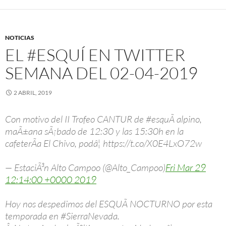
NOTICIAS
EL #ESQUÍ EN TWITTER
SEMANA DEL 02-04-2019
2 ABRIL, 2019
Con motivo del II Trofeo CANTUR de #esquÃ­ alpino,
maÃ±ana sÃ¡bado de 12:30 y las 15:30h en la
cafeterÃ­a El Chivo, podâ¦ https://t.co/X0E4LxO72w
— EstaciÃ³n Alto Campoo (@Alto_Campoo)
Fri Mar 29
12:14:00 +0000 2019
Hoy nos despedimos del ESQUÃ NOCTURNO por esta
temporada en #SierraNevada.