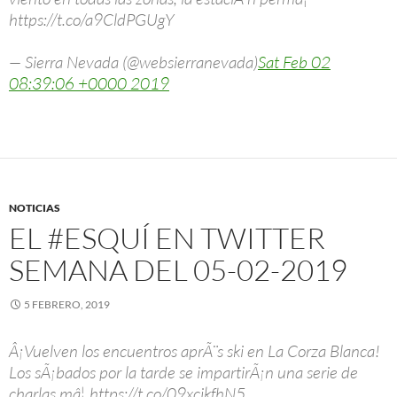
https://t.co/a9CldPGUgY
— Sierra Nevada (@websierranevada)
Sat Feb 02
08:39:06 +0000 2019
NOTICIAS
EL #ESQUÍ EN TWITTER
SEMANA DEL 05-02-2019
5 FEBRERO, 2019
Â¡Vuelven los encuentros aprÃ¨s ski en La Corza Blanca!
Los sÃ¡bados por la tarde se impartirÃ¡n una serie de
charlas mâ¦ https://t.co/09xcjkfhN5