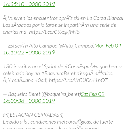
16:35:10 +0000 2019
Â¡Vuelven los encuentros aprÃ¨s ski en La Corza Blanca!
Los sÃ¡bados por la tarde se impartirÃ¡n una serie de
charlas mâ¦ https://t.co/09xcjkfhN5
— EstaciÃ³n Alto Campoo (@Alto_Campoo)
Mon Feb 04
10:10:22 +0000 2019
130 inscritos en el Sprint de #CopaEspaÃ±a que hemos
celebrado hoy en #BaqueiraBeret d’esquÃ­ nÃ³rdico.
Â¡Y maÃ±ana 40aâ¦ https://t.co/WCU0c41nOZ
— Baqueira Beret (@baqueira_beret)
Sat Feb 02
16:00:38 +0000 2019
â¡ï¸ESTACIÃN CERRADAâ¡ï¸
Debido a las condiciones meteorolÃ³gicas, de fuerte
viento en todas las zonas, la estaciÃ³n permâ¦