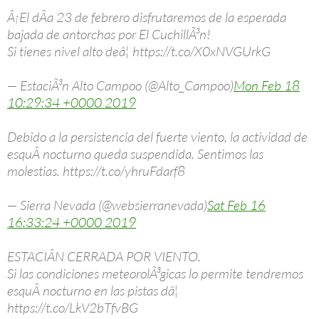
Â¡El dÃ­a 23 de febrero disfrutaremos de la esperada
bajada de antorchas por El CuchillÃ³n!
Si tienes nivel alto deâ¦ https://t.co/X0xNVGUrkG
— EstaciÃ³n Alto Campoo (@Alto_Campoo)
Mon Feb 18
10:29:34 +0000 2019
Debido a la persistencia del fuerte viento, la actividad de
esquÃ­ nocturno queda suspendida. Sentimos las
molestias. https://t.co/yhruFdarf8
— Sierra Nevada (@websierranevada)
Sat Feb 16
16:33:24 +0000 2019
ESTACIÃN CERRADA POR VIENTO.
Si las condiciones meteorolÃ³gicas lo permite tendremos
esquÃ­ nocturno en las pistas dâ¦
https://t.co/LkV2bTfvBG