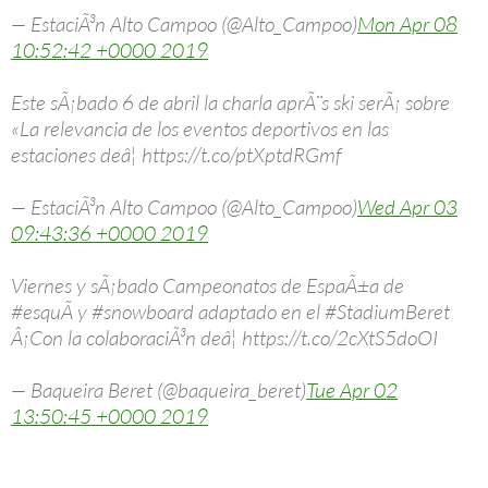
— EstaciÃ³n Alto Campoo (@Alto_Campoo)
Mon Apr 08
10:52:42 +0000 2019
Este sÃ¡bado 6 de abril la charla aprÃ¨s ski serÃ¡ sobre
«La relevancia de los eventos deportivos en las
estaciones deâ¦ https://t.co/ptXptdRGmf
— EstaciÃ³n Alto Campoo (@Alto_Campoo)
Wed Apr 03
09:43:36 +0000 2019
Viernes y sÃ¡bado Campeonatos de EspaÃ±a de
#esquÃ­ y #snowboard adaptado en el #StadiumBeret
Â¡Con la colaboraciÃ³n deâ¦ https://t.co/2cXtS5doOI
— Baqueira Beret (@baqueira_beret)
Tue Apr 02
13:50:45 +0000 2019