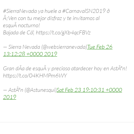
#SierraNevada ya huele a #CarnavalSN2019 ð­
Â¡Ven con tu mejor disfraz y te invitamos al
esquÃ­ nocturno!
Bajada de Câ¦ https://t.co/gXb4qcFBVz
— Sierra Nevada (@websierranevada)
Tue Feb 26
13:12:28 +0000 2019
Gran dÃ­a de esquÃ­ y precioso atardecer hoy en AstÃºn!
https://t.co/04KHMPm6WY
— AstÃºn (@Astunesqui)
Sat Feb 23 19:10:31 +0000
2019