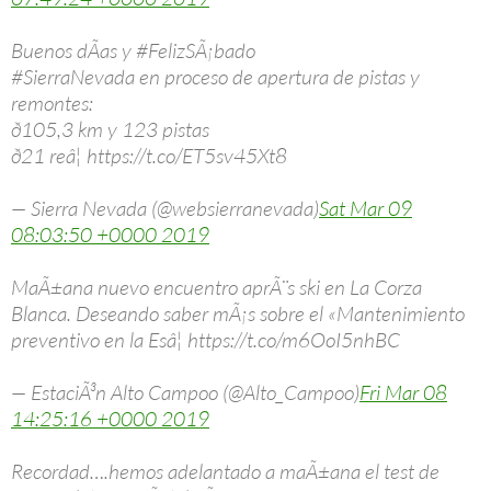
Buenos dÃ­as y #FelizSÃ¡bado
#SierraNevada en proceso de apertura de pistas y
remontes:
ð105,3 km y 123 pistas
ð21 reâ¦ https://t.co/ET5sv45Xt8
— Sierra Nevada (@websierranevada)
Sat Mar 09
08:03:50 +0000 2019
MaÃ±ana nuevo encuentro aprÃ¨s ski en La Corza
Blanca. Deseando saber mÃ¡s sobre el «Mantenimiento
preventivo en la Esâ¦ https://t.co/m6OoI5nhBC
— EstaciÃ³n Alto Campoo (@Alto_Campoo)
Fri Mar 08
14:25:16 +0000 2019
Recordad….hemos adelantado a maÃ±ana el test de