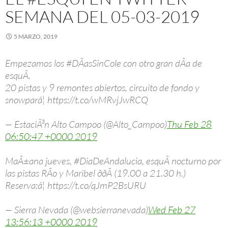
SEMANA DEL 05-03-2019
5 MARZO, 2019
Empezamos los #DÃ­asSinCole con otro gran dÃ­a de
esquÃ­.
20 pistas y 9 remontes abiertos, circuito de fondo y
snowparâ¦ https://t.co/wMRvjJwRCQ
— EstaciÃ³n Alto Campoo (@Alto_Campoo)
Thu Feb 28
06:50:47 +0000 2019
MaÃ±ana jueves, #DiaDeAndalucia, esquÃ­ nocturno por
las pistas RÃ­o y Maribel ððÂ (19.00 a 21.30 h.)
Reserva:â¦ https://t.co/qJmP2BsURU
— Sierra Nevada (@websierranevada)
Wed Feb 27
13:56:13 +0000 2019