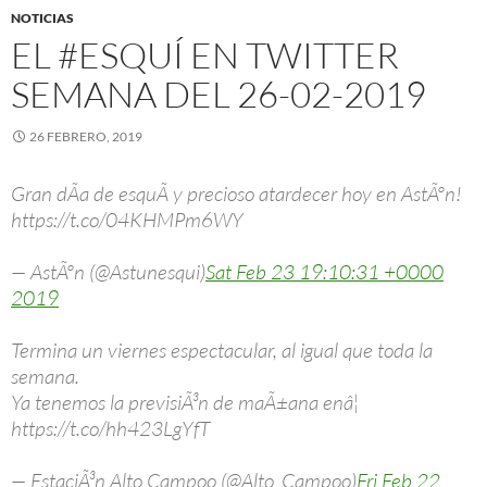
NOTICIAS
EL #ESQUÍ EN TWITTER
SEMANA DEL 26-02-2019
26 FEBRERO, 2019
Gran dÃ­a de esquÃ­ y precioso atardecer hoy en AstÃºn!
https://t.co/04KHMPm6WY
— AstÃºn (@Astunesqui)
Sat Feb 23 19:10:31 +0000
2019
Termina un viernes espectacular, al igual que toda la
semana.
Ya tenemos la previsiÃ³n de maÃ±ana enâ¦
https://t.co/hh423LgYfT
— EstaciÃ³n Alto Campoo (@Alto_Campoo)
Fri Feb 22