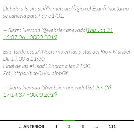
Debido a la situaciÃ³n meteorolÃ³gica el EsquÃ­ Nocturno
se cancela para hoy 31/01.
— Sierra Nevada (@websierranevada)
Thu Jan 31
16:07:06 +0000 2019
Esta tarde esquÃ­ Nocturno en las pistas del Rio y Maribel
De 19:00 a 21:30
Final de las #Head12horas a las 21:00
Prâ¦ https://t.co/UVxLoInbGf
— Sierra Nevada (@websierranevada)
Sat Jan 26
17:14:37 +0000 2019
Ir
← ANTERIOR
1
2
3
…
111