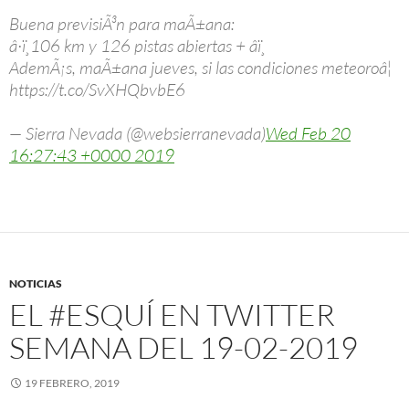
Buena previsiÃ³n para maÃ±ana:
â·ï¸106 km y 126 pistas abiertas + âï¸
AdemÃ¡s, maÃ±ana jueves, si las condiciones meteoroâ¦
https://t.co/SvXHQbvbE6
— Sierra Nevada (@websierranevada)
Wed Feb 20
16:27:43 +0000 2019
NOTICIAS
EL #ESQUÍ EN TWITTER
SEMANA DEL 19-02-2019
19 FEBRERO, 2019