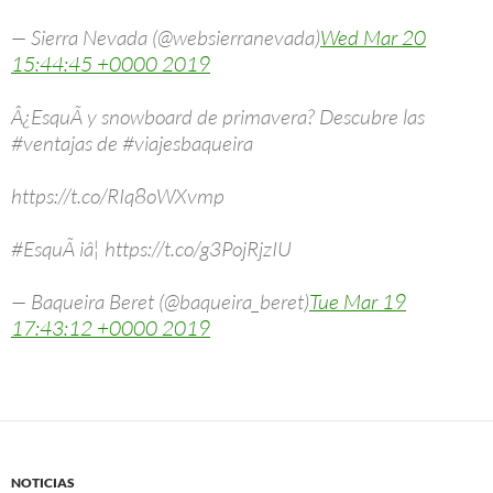
— Sierra Nevada (@websierranevada)
Wed Mar 20
15:44:45 +0000 2019
Â¿EsquÃ­ y snowboard de primavera? Descubre las
#ventajas de #viajesbaqueira
https://t.co/RIq8oWXvmp
#EsquÃ­ iâ¦ https://t.co/g3PojRjzIU
— Baqueira Beret (@baqueira_beret)
Tue Mar 19
17:43:12 +0000 2019
NOTICIAS