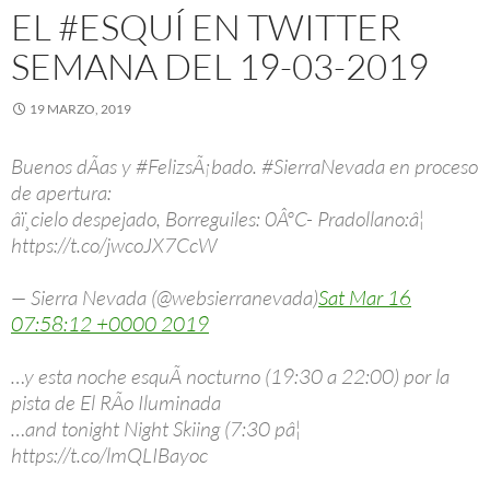
EL #ESQUÍ EN TWITTER
SEMANA DEL 19-03-2019
19 MARZO, 2019
Buenos dÃ­as y #FelizsÃ¡bado. #SierraNevada en proceso
de apertura:
âï¸cielo despejado, Borreguiles: 0ÂºC- Pradollano:â¦
https://t.co/jwcoJX7CcW
— Sierra Nevada (@websierranevada)
Sat Mar 16
07:58:12 +0000 2019
…y esta noche esquÃ­ nocturno (19:30 a 22:00) por la
pista de El RÃ­o Iluminada
…and tonight Night Skiing (7:30 pâ¦
https://t.co/lmQLIBayoc