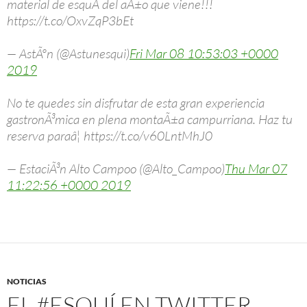
material de esquÃ­ del aÃ±o que viene!!!
https://t.co/OxvZqP3bEt
— AstÃºn (@Astunesqui)
Fri Mar 08 10:53:03 +0000
2019
No te quedes sin disfrutar de esta gran experiencia
gastronÃ³mica en plena montaÃ±a campurriana. Haz tu
reserva paraâ¦ https://t.co/v60LntMhJ0
— EstaciÃ³n Alto Campoo (@Alto_Campoo)
Thu Mar 07
11:22:56 +0000 2019
NOTICIAS
EL #ESQUÍ EN TWITTER