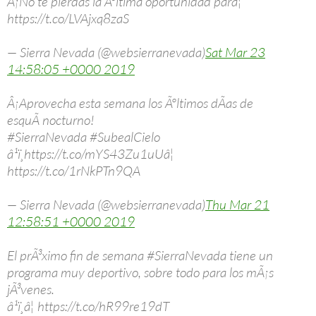
Â¡No te pierdas la Ãºltima oportunidad parâ¦
https://t.co/LVAjxq8zaS
— Sierra Nevada (@websierranevada)
Sat Mar 23
14:58:05 +0000 2019
Â¡Aprovecha esta semana los Ãºltimos dÃ­as de
esquÃ­ nocturno!
#SierraNevada #SubealCielo
â¹ï¸https://t.co/mYS43Zu1uUâ¦
https://t.co/1rNkPTn9QA
— Sierra Nevada (@websierranevada)
Thu Mar 21
12:58:51 +0000 2019
El prÃ³ximo fin de semana #SierraNevada tiene un
programa muy deportivo, sobre todo para los mÃ¡s
jÃ³venes.
â¹ï¸â¦ https://t.co/hR99re19dT