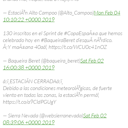
— EstaciÃ³n Alto Campoo (@Alto_Campoo)
Mon Feb 04
10:10:22 +0000 2019
130 inscritos en el Sprint de #CopaEspaÃ±a que hemos
celebrado hoy en #BaqueiraBeret d’esquÃ­ nÃ³rdico.
Â¡Y maÃ±ana 40aâ¦ https://t.co/WCU0c41nOZ
— Baqueira Beret (@baqueira_beret)
Sat Feb 02
16:00:38 +0000 2019
â¡ï¸ESTACIÃN CERRADAâ¡ï¸
Debido a las condiciones meteorolÃ³gicas, de fuerte
viento en todas las zonas, la estaciÃ³n permâ¦
https://t.co/a9CldPGUgY
— Sierra Nevada (@websierranevada)
Sat Feb 02
08:39:06 +0000 2019